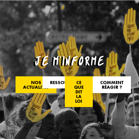
JE M’INFORME
NOS
RESSOURCES
CE
COMMENT
ACTUALITÉS
QUE
RÉAGIR ?
DIT
LA
LOI