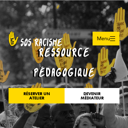
Menu
RESSOURCE
PÉDAGOGIQUE
RÉSERVER UN
DEVENIR
ATELIER
MÉDIATEUR