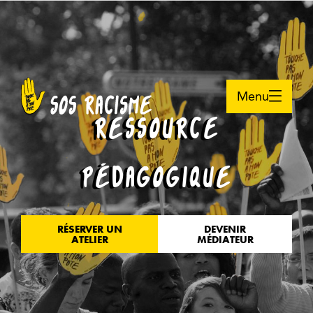
Menu
RESSOURCE
PÉDAGOGIQUE
RÉSERVER UN
DEVENIR
ATELIER
MÉDIATEUR