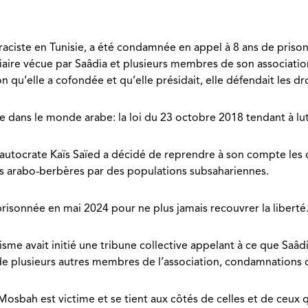
iraciste en Tunisie, a été condamnée en appel à 8 ans de prison
ciaire vécue par Saâdia et plusieurs membres de son association
ion qu’elle a cofondée et qu’elle présidait, elle défendait les d
e dans le monde arabe: la loi du 23 octobre 2018 tendant à lut
 l’autocrate Kaïs Saïed a décidé de reprendre à son compte les 
s arabo-berbères par des populations subsahariennes.
risonnée en mai 2024 pour ne plus jamais recouvrer la liberté
isme avait initié une
tribune collective
appelant à ce que Saâd
s de plusieurs autres membres de l’association, condamnations
sbah est victime et se tient aux côtés de celles et de ceux qu