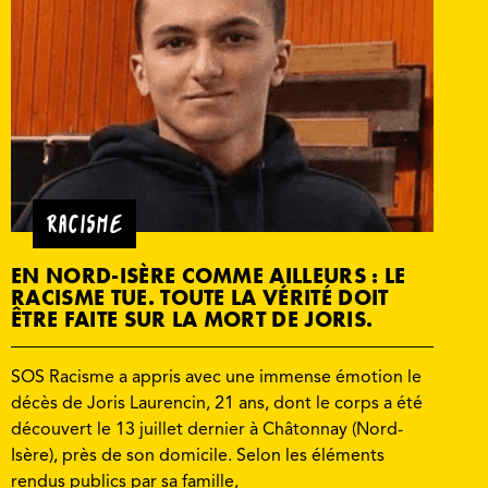
RACISME
EN NORD-ISÈRE COMME AILLEURS : LE
RACISME TUE. TOUTE LA VÉRITÉ DOIT
ÊTRE FAITE SUR LA MORT DE JORIS.
SOS Racisme a appris avec une immense émotion le
décès de Joris Laurencin, 21 ans, dont le corps a été
découvert le 13 juillet dernier à Châtonnay (Nord-
Isère), près de son domicile. Selon les éléments
rendus publics par sa famille,