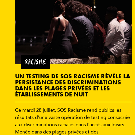
RACISME
UN TESTING DE SOS RACISME RÉVÈLE LA
PERSISTANCE DES DISCRIMINATIONS
DANS LES PLAGES PRIVÉES ET LES
ÉTABLISSEMENTS DE NUIT
Ce mardi 28 juillet, SOS Racisme rend publics les
résultats d’une vaste opération de testing consacrée
aux discriminations raciales dans l’accès aux loisirs.
Menée dans des plages privées et des