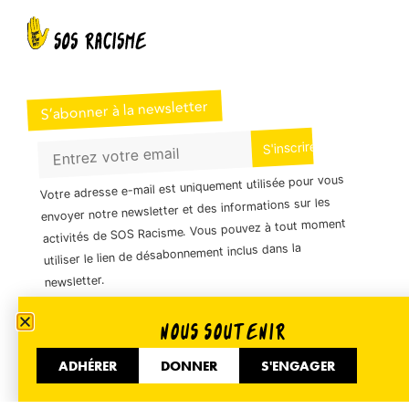
S’abonner à la newsletter
Votre adresse e-mail est uniquement utilisée pour vous
envoyer notre newsletter et des informations sur les
activités de SOS Racisme. Vous pouvez à tout moment
utiliser le lien de désabonnement inclus dans la
newsletter.
NOUS SOUTENIR
01 40 35 36 55
ADHÉRER
DONNER
S'ENGAGER
51 Avenue de Flandre 75019 Paris