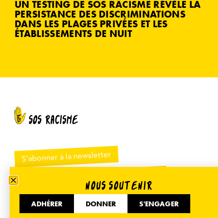
UN TESTING DE SOS RACISME RÉVÈLE LA
PERSISTANCE DES DISCRIMINATIONS
DANS LES PLAGES PRIVÉES ET LES
ÉTABLISSEMENTS DE NUIT
S’abonner à la newsletter
NOUS SOUTENIR
Votre adresse e-mail est uniquement utilisée pour vous
ADHÉRER
DONNER
S'ENGAGER
envoyer notre newsletter et des informations sur les