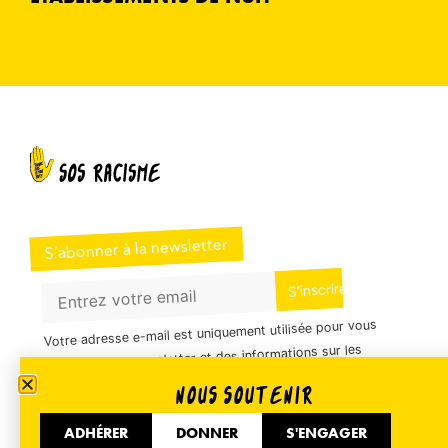
S’abonner à la newsletter
Votre adresse e-mail est uniquement utilisée pour vous
envoyer notre newsletter et des informations sur les
activités de SOS Racisme. Vous pouvez à tout moment
NOUS SOUTENIR
utiliser le lien de désabonnement inclus dans la
ADHÉRER
DONNER
S'ENGAGER
newsletter.