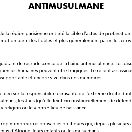
ANTIMUSULMANE
 la région parisienne ont été la cible d’actes de profanation.
émotion parmi les fidèles et plus généralement parmi les citoy
nquiétant de recrudescence de la haine antimusulmane. Les disc
séquences humaines peuvent être tragiques. Le récent assassin
insupportable et encore vive dans nos mémoires.
a bien sûr la responsabilité écrasante de l’extrême droite dont 
sulmans, les Juifs (qu’elle feint circonstanciellement de défen
» religion ou le « bon » lieu de naissance.
 trop nombreux responsables politiques qui, depuis plusieurs a
venus d’Afrique, leurs enfants ou les musulmans.