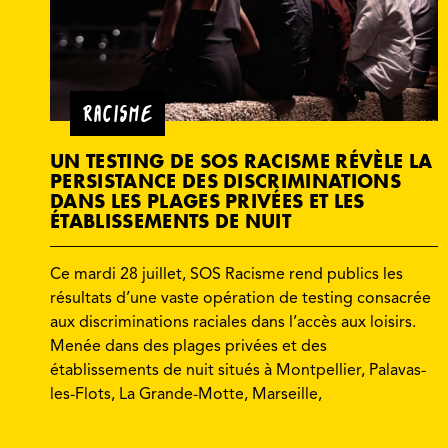
RACISME
UN TESTING DE SOS RACISME RÉVÈLE LA
PERSISTANCE DES DISCRIMINATIONS
DANS LES PLAGES PRIVÉES ET LES
ÉTABLISSEMENTS DE NUIT
Ce mardi 28 juillet, SOS Racisme rend publics les
résultats d’une vaste opération de testing consacrée
aux discriminations raciales dans l’accès aux loisirs.
Menée dans des plages privées et des
établissements de nuit situés à Montpellier, Palavas-
les-Flots, La Grande-Motte, Marseille,