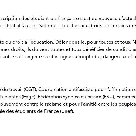
inscription des étudiant-e-s français-e-s est de nouveau d’actu
État, il faut le réaffirmer : toucher aux droits de certains me
e du droit à l’éducation. Défendons le, pour toutes et tous. Né-
mes droits, ils doivent toutes et tous bénéficier de condition
diant-e-s étranger-e-s est indigne : xénophobe, dangereux et 
du travail (CGT), Coordination antifasciste pour l’affirmati
udiantes (Fage), Fédération syndicale unitaire (FSU), Femmes
 Mouvement contre le racisme et pour l’amitié entre les peu
le des étudiants de France (Unef).