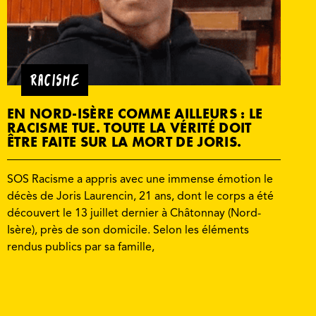
RACISME
EN NORD-ISÈRE COMME AILLEURS : LE
RACISME TUE. TOUTE LA VÉRITÉ DOIT
ÊTRE FAITE SUR LA MORT DE JORIS.
SOS Racisme a appris avec une immense émotion le
décès de Joris Laurencin, 21 ans, dont le corps a été
découvert le 13 juillet dernier à Châtonnay (Nord-
Isère), près de son domicile. Selon les éléments
rendus publics par sa famille,