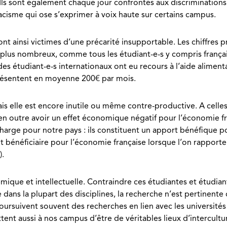
Ils sont également chaque jour confrontés aux discriminations
racisme qui ose s’exprimer à voix haute sur certains campus.
ont ainsi victimes d’une précarité insupportable. Les chiffres 
 plus nombreux, comme tous les étudiant-e-s y compris français-e
des étudiant-e-s internationaux ont eu recours à l’aide aliment
présentent en moyenne 200€ par mois.
 elle est encore inutile ou même contre-productive. A celles 
it en outre avoir un effet économique négatif pour l’économie f
charge pour notre pays : ils constituent un apport bénéfique po
t bénéficiaire pour l’économie française lorsque l’on rapporte
).
mique et intellectuelle. Contraindre ces étudiantes et étudiant
 dans la plupart des disciplines, la recherche n’est pertinente
oursuivent souvent des recherches en lien avec les universités
tent aussi à nos campus d’être de véritables lieux d’intercultur