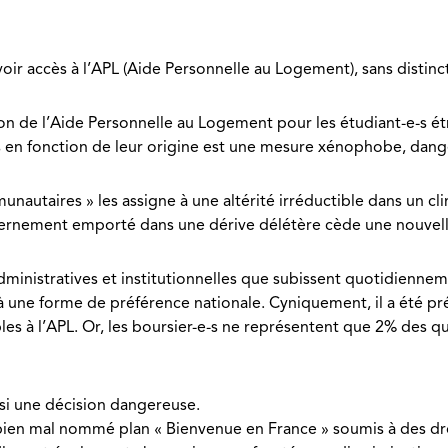
voir accès à l’APL (Aide Personnelle au Logement), sans distinct
on de l’Aide Personnelle au Logement pour les étudiant-e-s étr
 en fonction de leur origine est une mesure xénophobe, danger
nautaires » les assigne à une altérité irréductible dans un 
vernement emporté dans une dérive délétère cède une nouvelle 
dministratives et institutionnelles que subissent quotidienne
 une forme de préférence nationale. Cyniquement, il a été pré
les à l’APL. Or, les boursier-e-s ne représentent que 2% des
si une décision dangereuse.
 bien mal nommé plan « Bienvenue en France » soumis à des droi