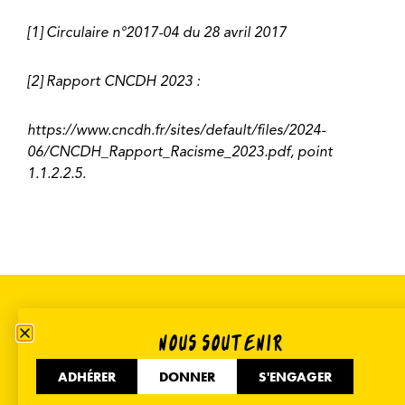
[1] Circulaire n°2017-04 du 28 avril 2017
[2] Rapport CNCDH 2023 :
https://www.cncdh.fr/sites/default/files/2024-
06/CNCDH_Rapport_Racisme_2023.pdf, point
1.1.2.2.5.
NOUS SOUTENIR
DÉCOUVRIR NOS AUTRES
ADHÉRER
DONNER
S'ENGAGER