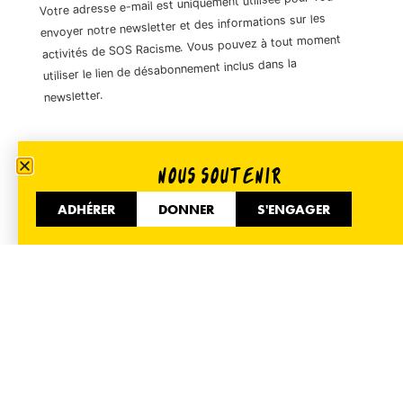
Votre adresse e-mail est uniquement utilisée pour vous
envoyer notre newsletter et des informations sur les
activités de SOS Racisme. Vous pouvez à tout moment
utiliser le lien de désabonnement inclus dans la
newsletter.
01 40 35 36 55
NOUS SOUTENIR
51 Avenue de Flandre 75019 Paris
ADHÉRER
DONNER
S'ENGAGER
Informer
Accueil
Nos actualités
Espace presse
Nous contacter
Mentions légales
Mobiliser
Adhérer