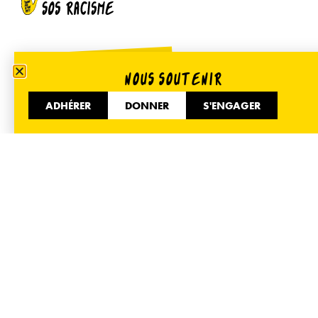
S’abonner à la newsletter
NOUS SOUTENIR
ADHÉRER
DONNER
S'ENGAGER
Votre adresse e-mail est uniquement utilisée pour vous
envoyer notre newsletter et des informations sur les
activités de SOS Racisme. Vous pouvez à tout moment
utiliser le lien de désabonnement inclus dans la
newsletter.
01 40 35 36 55
51 Avenue de Flandre 75019 Paris
Informer