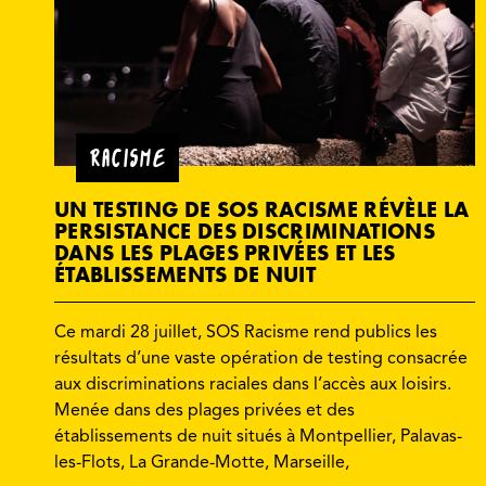
RACISME
UN TESTING DE SOS RACISME RÉVÈLE LA
PERSISTANCE DES DISCRIMINATIONS
DANS LES PLAGES PRIVÉES ET LES
ÉTABLISSEMENTS DE NUIT
Ce mardi 28 juillet, SOS Racisme rend publics les
résultats d’une vaste opération de testing consacrée
aux discriminations raciales dans l’accès aux loisirs.
Menée dans des plages privées et des
établissements de nuit situés à Montpellier, Palavas-
les-Flots, La Grande-Motte, Marseille,