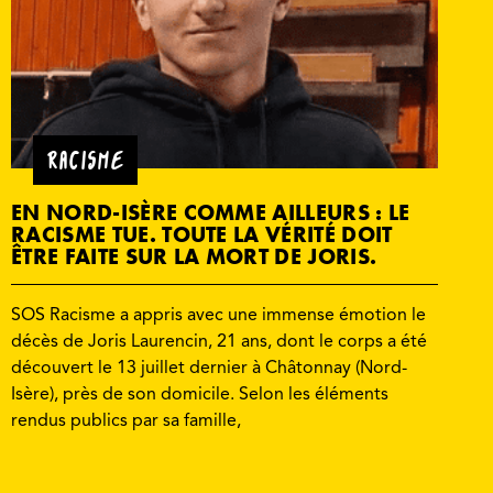
RACISME
EN NORD-ISÈRE COMME AILLEURS : LE
RACISME TUE. TOUTE LA VÉRITÉ DOIT
ÊTRE FAITE SUR LA MORT DE JORIS.
SOS Racisme a appris avec une immense émotion le
décès de Joris Laurencin, 21 ans, dont le corps a été
découvert le 13 juillet dernier à Châtonnay (Nord-
Isère), près de son domicile. Selon les éléments
rendus publics par sa famille,