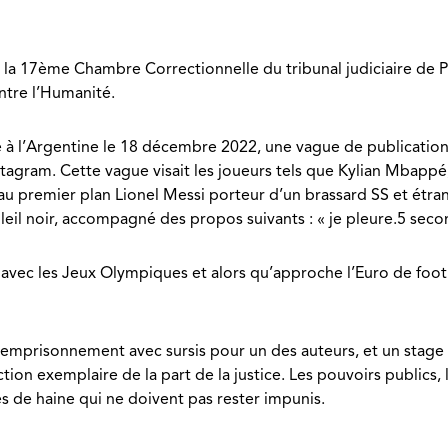
 17ème Chambre Correctionnelle du tribunal judiciaire de Pa
ntre l’Humanité.
 à l’Argentine le 18 décembre 2022, une vague de publications 
stagram. Cette vague visait les joueurs tels que Kylian Mbapp
au premier plan Lionel Messi porteur d’un brassard SS et étra
eil noir, accompagné des propos suivants : « je pleure.5 secon
f avec les Jeux Olympiques et alors qu’approche l’Euro de footba
d’emprisonnement avec sursis pour un des auteurs, et un stag
n exemplaire de la part de la justice. Les pouvoirs publics, le
s de haine qui ne doivent pas rester impunis.