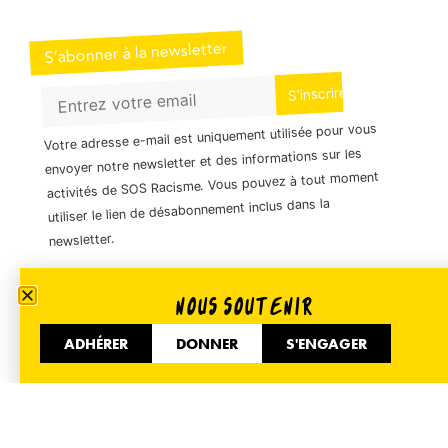
S’abonner à la newsletter
Votre adresse e-mail est uniquement utilisée pour vous
envoyer notre newsletter et des informations sur les
activités de SOS Racisme. Vous pouvez à tout moment
utiliser le lien de désabonnement inclus dans la
newsletter.
NOUS SOUTENIR
01 40 35 36 55
ADHÉRER
DONNER
S'ENGAGER
51 Avenue de Flandre 75019 Paris
Informer
Accueil