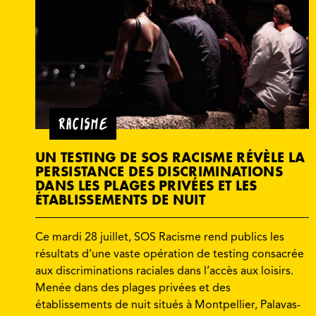
RACISME
UN TESTING DE SOS RACISME RÉVÈLE LA
PERSISTANCE DES DISCRIMINATIONS
DANS LES PLAGES PRIVÉES ET LES
ÉTABLISSEMENTS DE NUIT
Ce mardi 28 juillet, SOS Racisme rend publics les
résultats d’une vaste opération de testing consacrée
aux discriminations raciales dans l’accès aux loisirs.
Menée dans des plages privées et des
établissements de nuit situés à Montpellier, Palavas-