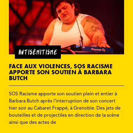
ANTISÉMITISME
FACE AUX VIOLENCES, SOS RACISME
APPORTE SON SOUTIEN À BARBARA
BUTCH
SOS Racisme apporte son soutien plein et entier à
Barbara Butch après l’interruption de son concert
hier soir au Cabaret Frappé, à Grenoble. Des jets de
bouteilles et de projectiles en direction de la scène
ainsi que des actes de