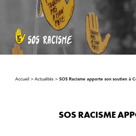
Accueil
>
Actualités
>
SOS Racisme apporte son soutien à Cé
SOS RACISME APP