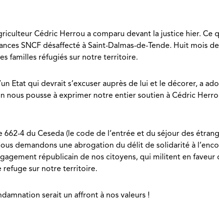
iculteur Cédric Herrou a comparu devant la justice hier. Ce qui 
ances SNCF désaffecté à Saint-Dalmas-de-Tende. Huit mois de p
s familles réfugiés sur notre territoire.
un Etat qui devrait s’excuser auprès de lui et le décorer, a adop
on nous pousse à exprimer notre entier soutien à Cédric Herro
 662-4 du Ceseda (le code de l’entrée et du séjour des étranger
 Nous demandons une abrogation du délit de solidarité à l’enc
engagement républicain de nos citoyens, qui militent en faveu
e refuge sur notre territoire.
damnation serait un affront à nos valeurs !