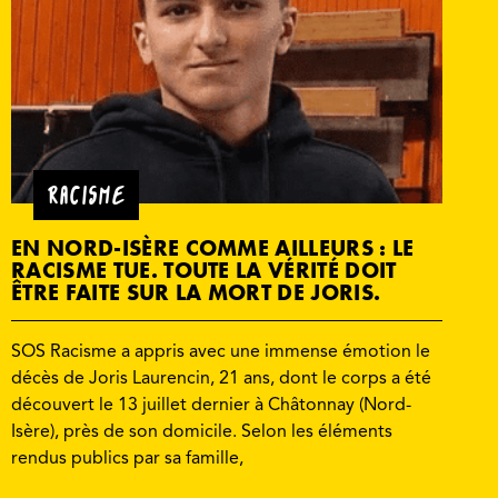
RACISME
EN NORD-ISÈRE COMME AILLEURS : LE
RACISME TUE. TOUTE LA VÉRITÉ DOIT
ÊTRE FAITE SUR LA MORT DE JORIS.
SOS Racisme a appris avec une immense émotion le
décès de Joris Laurencin, 21 ans, dont le corps a été
découvert le 13 juillet dernier à Châtonnay (Nord-
Isère), près de son domicile. Selon les éléments
rendus publics par sa famille,