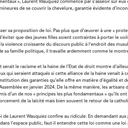
amentaux
», Laurent Wauquiez commence par s’asseoir sur eux de 
mineures de se couvrir la chevelure, garantie évidente d’incon
er sa proposition de loi. Pas plus que d’œuvrer à une « protecti
ter que des jeunes filles soient contraintes à porter le voile
r la violence croissante du discours public à l’endroit des mu
te de sa famille politique, il travaille ardemment comme le mon
erait le racisme et la haine de l’Etat de droit montre d’ailleu
qui seraient attaqués si cette alliance de la haine venait à co
titution des garanties qu’elle offre en matière d’égalité et d
Assemblée en janvier 2024. De la même manière, les artisans de
s d’un de nos « principes les plus fondamentaux » qu’ils ont tou
forcement de la laïcité mais bien souvent le retour de la catholi
oi de Laurent Wauquiez confine au ridicule. En demandant aux 
 dans l’espace public, faut-il entendre cette loi comme une loi