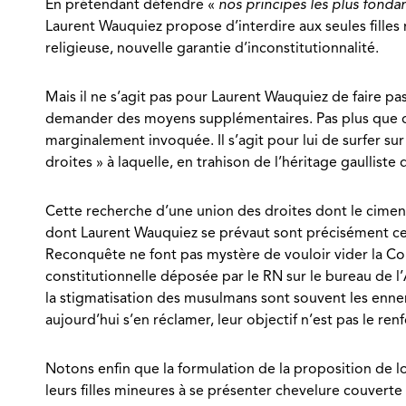
En prétendant défendre «
nos principes les plus fond
Laurent Wauquiez propose d’interdire aux seules filles 
religieuse, nouvelle garantie d’inconstitutionnalité.
Mais il ne s’agit pas pour Laurent Wauquiez de faire pass
demander des moyens supplémentaires. Pas plus que d’évi
marginalement invoquée. Il s’agit pour lui de surfer su
droites » à laquelle, en trahison de l’héritage gaullis
Cette recherche d’une union des droites dont le ciment s
dont Laurent Wauquiez se prévaut sont précisément ceux 
Reconquête ne font pas mystère de vouloir vider la Cons
constitutionnelle déposée par le RN sur le bureau de l’
la stigmatisation des musulmans sont souvent les ennemi
aujourd’hui s’en réclamer, leur objectif n’est pas le ren
Notons enfin que la formulation de la proposition de l
leurs filles mineures à se présenter chevelure couverte