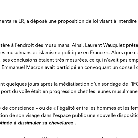
ntaire LR, a déposé une proposition de loi visant à interdire
tère à l’endroit des musulmans. Ainsi, Laurent Wauquiez prét
Frères musulmans et islamisme politique en France ». Alors que 
e, ses conclusions étaient très mesurées, ce qui n’avait pas e
lle Emmanuel Macron avait participé en convoquant un conseil 
vient quelques jours après la médiatisation d’un sondage de l
 port du voile était en progression chez les jeunes musulmane
é de conscience » ou de « l’égalité entre les hommes et les fem
ation de son visage dans l’espace public une nouvelle dispositi
tinée à dissimuler sa chevelure
« .