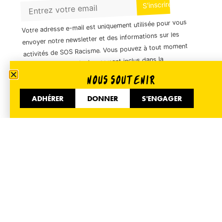
Votre adresse e-mail est uniquement utilisée pour vous
envoyer notre newsletter et des informations sur les
activités de SOS Racisme. Vous pouvez à tout moment
utiliser le lien de désabonnement inclus dans la
newsletter.
NOUS SOUTENIR
ADHÉRER
DONNER
S'ENGAGER
01 40 35 36 55
51 Avenue de Flandre 75019 Paris
Informer
Accueil
Nos actualités
Espace presse
Nous contacter
Mentions légales