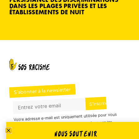
DANS LES PLAGES PRIVÉES ET LES
ÉTABLISSEMENTS DE NUIT
S’abonner à la newsletter
Votre adresse e-mail est uniquement utilisée pour vous
envoyer notre newsletter et des informations sur les
activités de SOS Racisme. Vous pouvez à tout moment
NOUS SOUTENIR