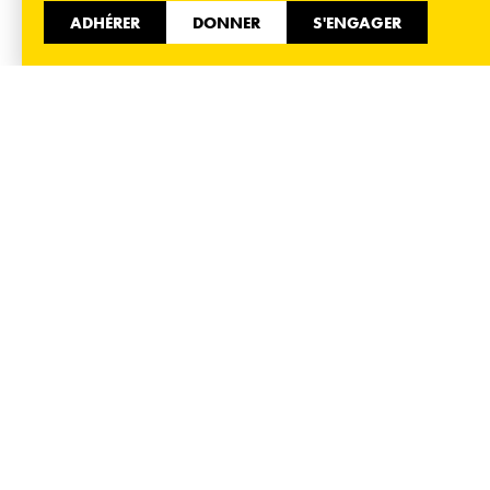
utiliser le lien de désabonnement inclus dans la
ADHÉRER
DONNER
S'ENGAGER
newsletter.
01 40 35 36 55
51 Avenue de Flandre 75019 Paris
Informer
Accueil
Nos actualités
Espace presse
Nous contacter
Mentions légales
Mobiliser
Adhérer
Donner
S’engager