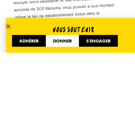
envoyer notre newsletter et des informations sur les
activités de SOS Racisme. Vous pouvez à tout moment
utiliser le lien de désabonnement inclus dans la
newsletter.
NOUS SOUTENIR
ADHÉRER
DONNER
S'ENGAGER
01 40 35 36 55
51 Avenue de Flandre 75019 Paris
Informer
Accueil
Nos actualités
Espace presse
Nous contacter
Mentions légales
Mobiliser
Adhérer
Donner