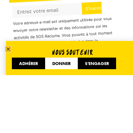
Votre adresse e-mail est uniquement utilisée pour vous
envoyer notre newsletter et des informations sur les
activités de SOS Racisme. Vous pouvez à tout moment
utiliser le lien de désabonnement inclus dans la
NOUS SOUTENIR
newsletter.
ADHÉRER
DONNER
S'ENGAGER
01 40 35 36 55
51 Avenue de Flandre 75019 Paris
Informer
Accueil
Nos actualités
Espace presse
Nous contacter