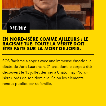
RACISME
EN NORD-ISÈRE COMME AILLEURS : LE
RACISME TUE. TOUTE LA VÉRITÉ DOIT
ÊTRE FAITE SUR LA MORT DE JORIS.
SOS Racisme a appris avec une immense émotion le
décès de Joris Laurencin, 21 ans, dont le corps a été
découvert le 13 juillet dernier à Châtonnay (Nord-
Isère), près de son domicile. Selon les éléments
rendus publics par sa famille,