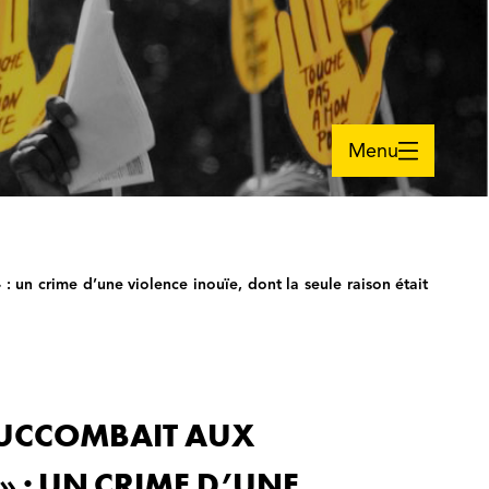
Menu
 : un crime d’une violence inouïe, dont la seule raison était
I SUCCOMBAIT AUX
» : UN CRIME D’UNE