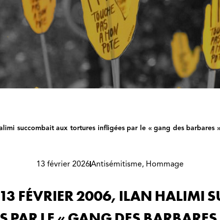
 Halimi succombait aux tortures infligées par le « gang des barbares »
13 février 2026
Antisémitisme
,
Hommage
LE 13 FÉVRIER 2006, ILAN HALIM
S PAR LE « GANG DES BARBARES 