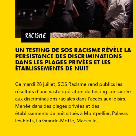
RACISME
UN TESTING DE SOS RACISME RÉVÈLE LA
PERSISTANCE DES DISCRIMINATIONS
DANS LES PLAGES PRIVÉES ET LES
ÉTABLISSEMENTS DE NUIT
Ce mardi 28 juillet, SOS Racisme rend publics les
résultats d’une vaste opération de testing consacrée
aux discriminations raciales dans l’accès aux loisirs.
Menée dans des plages privées et des
établissements de nuit situés à Montpellier, Palavas-
les-Flots, La Grande-Motte, Marseille,