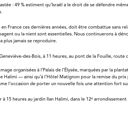
trastée : 49 % estiment qu’Israël a le droit de se défendre mêm
s.
res en France ces dernières années, doit être combattue sans re
opagent ou la nient sont essentielles. Nous continuerons à dén
 plus jamais se reproduire.
-Geneviève-des-Bois, à 11 heures, au pont de la Fouille, route 
e organisées à l’Palais de l’Élysée, marquées par la plantatio
lle Halimi — ainsi qu’à l’Hôtel Matignon pour la remise du pri
sme l’occasion de porter un nouvelle fois une attention fort s
à 15 heures au jardin Ilan Halimi, dans le 12ᵉ arrondissement 