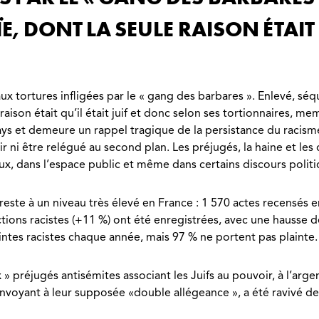
, DONT LA SEULE RAISON ÉTAIT Q
 aux tortures infligées par le « gang des barbares ». Enlevé, séq
 raison était qu’il était juif et donc selon ses tortionnaires,
s et demeure un rappel tragique de la persistance du racisme 
ir ni être relégué au second plan. Les préjugés, la haine et le
ux, dans l’espace public et même dans certains discours politi
ste à un niveau très élevé en France : 1 570 actes recensés en 
actions racistes (+11 %) ont été enregistrées, avec une haus
eintes racistes chaque année, mais 97 % ne portent pas plainte.
 » préjugés antisémites associant les Juifs au pouvoir, à l’ar
renvoyant à leur supposée «double allégeance », a été ravivé d