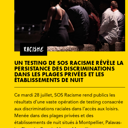
RACISME
UN TESTING DE SOS RACISME RÉVÈLE LA
PERSISTANCE DES DISCRIMINATIONS
DANS LES PLAGES PRIVÉES ET LES
ÉTABLISSEMENTS DE NUIT
Ce mardi 28 juillet, SOS Racisme rend publics les
résultats d’une vaste opération de testing consacrée
aux discriminations raciales dans l’accès aux loisirs.
Menée dans des plages privées et des
établissements de nuit situés à Montpellier, Palavas-