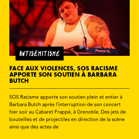
ANTISÉMITISME
FACE AUX VIOLENCES, SOS RACISME
APPORTE SON SOUTIEN À BARBARA
BUTCH
SOS Racisme apporte son soutien plein et entier à
Barbara Butch après l’interruption de son concert
hier soir au Cabaret Frappé, à Grenoble. Des jets de
bouteilles et de projectiles en direction de la scène
ainsi que des actes de