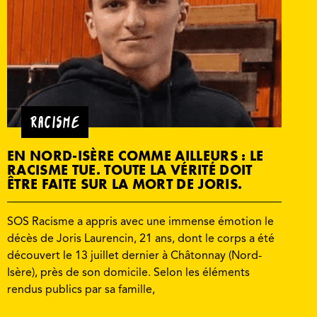
RACISME
EN NORD-ISÈRE COMME AILLEURS : LE
RACISME TUE. TOUTE LA VÉRITÉ DOIT
ÊTRE FAITE SUR LA MORT DE JORIS.
SOS Racisme a appris avec une immense émotion le
décès de Joris Laurencin, 21 ans, dont le corps a été
découvert le 13 juillet dernier à Châtonnay (Nord-
Isère), près de son domicile. Selon les éléments
rendus publics par sa famille,