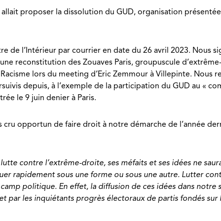
allait proposer la dissolution du GUD, organisation présenté
 de l’Intérieur par courrier en date du 26 avril 2023. Nous s
une reconstitution des Zouaves Paris, groupuscule d’extrême-dr
S Racisme lors du meeting d’Eric Zemmour à Villepinte. Nous r
uivis depuis, à l’exemple de la participation du GUD au « comi
 le 9 juin denier à Paris.
as cru opportun de faire droit à notre démarche de l’année der
a lutte contre l’extrême-droite, ses méfaits et ses idées ne sau
uer rapidement sous une forme ou sous une autre. Lutter contr
e camp politique. En effet, la diffusion de ces idées dans notre 
par les inquiétants progrès électoraux de partis fondés sur l