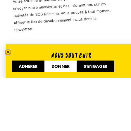
envoyer notre newsletter et des informations sur les
activités de SOS Racisme. Vous pouvez à tout moment
utiliser le lien de désabonnement inclus dans la
newsletter.
01 40 35 36 55
NOUS SOUTENIR
51 Avenue de Flandre 75019 Paris
ADHÉRER
DONNER
S'ENGAGER
Informer
Accueil
Nos actualités
Espace presse
Nous contacter
Mentions légales
Mobiliser
Adhérer